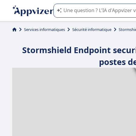
L'IA de Appvizer vous guide dans l'uti
Services informatiques
Sécurité informatique
Stormshie
Stormshield Endpoint securi
postes de