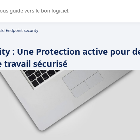
lisation ou la sélection de logiciel SaaS en entreprise.
ld Endpoint security
ty : Une Protection active pour d
 travail sécurisé