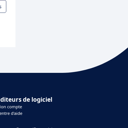
s
diteurs de logiciel
on compte
entre d'aide