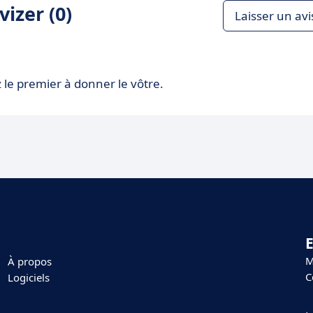
izer (0)
Laisser un avi
 le premier à donner le vôtre.
E
M
À propos
C
Logiciels