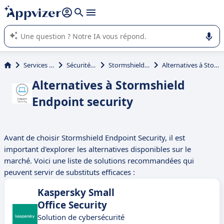
répondre (plusieurs lignes avec
shift + entrée
).
L'IA de Appvizer vous guide dans l'utilisation ou la sélection de
logiciel SaaS en entreprise.
Services informatiques
Sécurité informatique
Stormshield Endpoint security
Alternatives à Stormshield Endpoint security
Alternatives à Stormshield
Endpoint security
Avant de choisir Stormshield Endpoint Security, il est
important d'explorer les alternatives disponibles sur le
marché. Voici une liste de solutions recommandées qui
peuvent servir de substituts efficaces :
Kaspersky Small
Office Security
Solution de cybersécurité