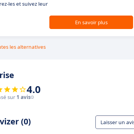
ez-les et suivez leur
En savoir plus
utes les alternatives
rise
4.0
sé sur
1 avis
izer (0)
Laisser un avi