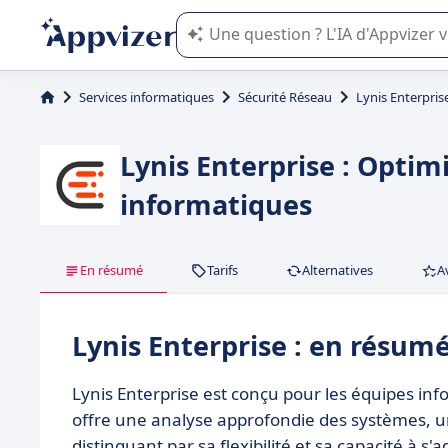
L'IA de Appvizer vous guide dans l'uti
Services informatiques
Sécurité Réseau
Lynis Enterpris
Lynis Enterprise : Optim
informatiques
En résumé
Tarifs
Alternatives
A
Lynis Enterprise : en résum
Lynis Enterprise est conçu pour les équipes inf
offre une analyse approfondie des systèmes, un
distinguant par sa flexibilité et sa capacité à s