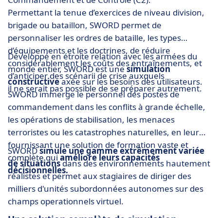
Permettant la tenue d’exercices de niveau division,
brigade ou bataillon, SWORD permet de
personnaliser les ordres de bataille, les types
d’équipements et les doctrines, de réduire
Développé en étroite relation avec les armées du
considérablement les coûts des entraînements, et
monde entier, SWORD est une
simulation
d’anticiper des scénarii de crise auxquels
constructive
axée sur les besoins des utilisateurs.
il ne serait pas possible de se préparer autrement.
SWORD immerge le personnel des postes de
commandement dans les conflits à grande échelle,
les opérations de stabilisation, les menaces
terroristes ou les catastrophes naturelles, en leur
fournissant une solution de formation vaste et
SWORD
simule une
gamme extrêmement variée
complète qui
améliore leurs capacités
de situations
dans des environnements hautement
décisionnelles.
réalistes et permet aux stagiaires de diriger des
milliers d'unités subordonnées autonomes sur des
champs operationnels virtuel.