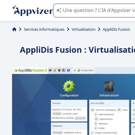
L'IA de Appvizer vous guide dans l'uti
Services informatiques
Virtualisation
AppliDis Fusion
AppliDis Fusion : Virtualisat