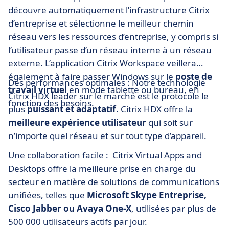
découvre automatiquement l’infrastructure Citrix
d’entreprise et sélectionne le meilleur chemin
réseau vers les ressources d’entreprise, y compris si
l’utilisateur passe d’un réseau interne à un réseau
externe. L’application Citrix Workspace veillera
également à faire passer Windows sur le
poste de
Des performances optimales : Notre technologie
travail virtuel
en mode tablette ou bureau, en
Citrix HDX leader sur le marché est le protocole le
fonction des besoins.
plus
puissant et adaptatif
. Citrix HDX offre la
meilleure expérience utilisateur
qui soit sur
n’importe quel réseau et sur tout type d’appareil.
Une collaboration facile : Citrix Virtual Apps and
Desktops offre la meilleure prise en charge du
secteur en matière de solutions de communications
unifiées, telles que
Microsoft Skype Entreprise,
Cisco Jabber ou Avaya One-X
, utilisées par plus de
500 000 utilisateurs actifs par jour.