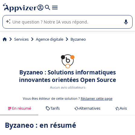
répondre (plusieurs lignes avec
shift + entrée
).
L'IA de Appvizer vous guide dans l'utilisation ou la sélection de
logiciel SaaS en entreprise.
Services
Agence digitale
Byzaneo
Byzaneo : Solutions informatiques
innovantes orientées Open Source
Aucun avis utilisateurs
Vous êtes éditeur de cette solution ?
Réclamer cette page
En résumé
Tarifs
Alternatives
Avis
Byzaneo : en résumé