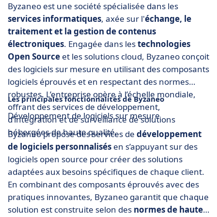
Byzaneo est une société spécialisée dans les
services informatiques
, axée sur l'
échange, le
traitement et la gestion de contenus
électroniques
. Engagée dans les
technologies
Open Source
et les solutions cloud, Byzaneo conçoit
des logiciels sur mesure en utilisant des composants
logiciels éprouvés et en respectant des normes
robustes. L’entreprise opère à l’échelle mondiale,
Les principales fonctionnalités de Byzaneo
offrant des services de développement,
Développement de logiciels sur mesure
d’intégration et de surveillance de solutions
hébergées de haute qualité.
Byzaneo propose des services de
développement
de logiciels personnalisés
en s’appuyant sur des
logiciels open source pour créer des solutions
adaptées aux besoins spécifiques de chaque client.
En combinant des composants éprouvés avec des
pratiques innovantes, Byzaneo garantit que chaque
solution est construite selon des
normes de haute