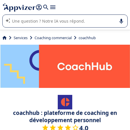
répondre (plusieurs lignes avec
shift + entrée
).
L'IA de Appvizer vous guide dans l'utilisation ou la sélection de
logiciel SaaS en entreprise.
Services
Coaching commercial
coachhub
coachhub : plateforme de coaching en
développement personnel
4.0