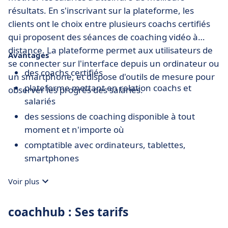
résultats. En s'inscrivant sur la plateforme, les
clients ont le choix entre plusieurs coachs certifiés
qui proposent des séances de coaching vidéo à
distance. La plateforme permet aux utilisateurs de
Avantages
se connecter sur l'interface depuis un ordinateur ou
des coachs certifiés
un smartphone, et dispose d'outils de mesure pour
plateforme mettant en relation coachs et
observer les progrès des salariés.
salariés
des sessions de coaching disponible à tout
moment et n'importe où
comptatible avec ordinateurs, tablettes,
smartphones
Voir plus
coachhub : Ses tarifs