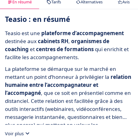
En résumé
Tarifs
Alternatives
Avis
Teasio : en résumé
Teasio est une
plateforme d’accompagnement
destinée aux
cabinets RH
,
organismes de
coaching
et
centres de formations
qui enrichit et
facilite les accompagnements.
La plateforme se démarque sur le marché en
mettant un point d’honneur à privilégier la
relation
humaine entre l’accompagnateur et
l’accompagné
, que ce soit en présentiel comme en
distanciel. Cette relation est facilitée grâce à des
outils interactifs (webinaires, vidéoconférences,
messagerie instantanée, questionnaires et bien
plus encore) qui mettent en valeur les
méthodologies d’apprentissage des
Voir plus