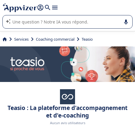
répondre (plusieurs lignes avec
shift + entrée
).
L'IA de Appvizer vous guide dans l'utilisation ou la sélection de
logiciel SaaS en entreprise.
Services
Coaching commercial
Teasio
Teasio : La plateforme d'accompagnement
et d'e-coaching
Aucun avis utilisateurs