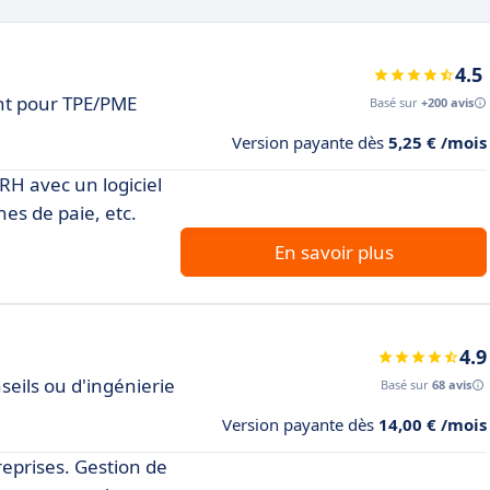
4.5
nt pour TPE/PME
Basé sur
+200 avis
Version payante dès
5,25 € /mois
RH avec un logiciel
hes de paie, etc.
En savoir plus
4.9
seils ou d'ingénierie
Basé sur
68 avis
Version payante dès
14,00 € /mois
eprises. Gestion de