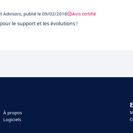
it Advisors, publié le 09/02/2018
Avis certifié
 pour le support et les évolutions !
E
M
À propos
C
Logiciels