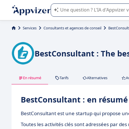
L'IA de Appvizer vous guide dans l'uti
Services
Consultants et agences de conseil
BestConsul
BestConsultant : The bes
En résumé
Tarifs
Alternatives
A
BestConsultant : en résumé
BestConsultant est une startup qui propose une
Toutes les activités clés sont adressées par d