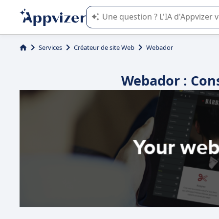
L'IA de Appvizer vous guide dans l'uti
Services
Créateur de site Web
Webador
Webador : Cons