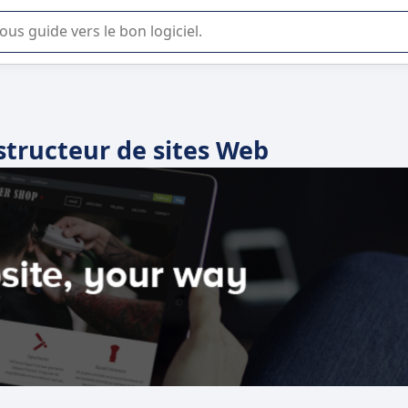
lisation ou la sélection de logiciel SaaS en entreprise.
tructeur de sites Web