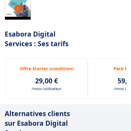
Esabora Digital
Services : Ses tarifs
Offre Starter (condition)
Pack Es
29,00 €
59,0
/mois /utilisateur
/mois /uti
Alternatives clients
sur Esabora Digital