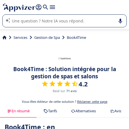
répondre (plusieurs lignes avec
shift + entrée
).
L'IA de Appvizer vous guide dans l'utilisation ou la sélection de
logiciel SaaS en entreprise.
Services
Gestion de Spa
Book4Time
Book4Time : Solution intégrée pour la
gestion de spas et salons
4.2
Basé sur
71 avis
Vous êtes éditeur de cette solution ?
Réclamer cette page
En résumé
Tarifs
Alternatives
Avis
Book4Time : en