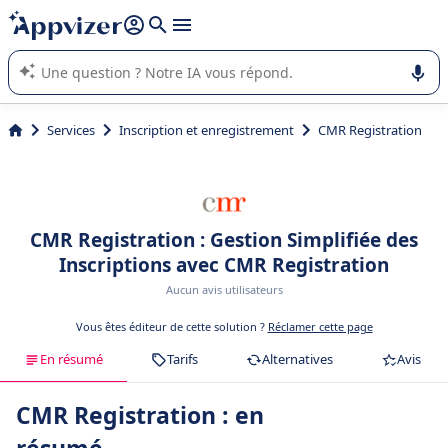
répondre (plusieurs lignes avec
shift + entrée
).
L'IA de Appvizer vous guide dans l'utilisation ou la sélection de
logiciel SaaS en entreprise.
Services
Inscription et enregistrement
CMR Registration
CMR Registration : Gestion Simplifiée des
Inscriptions avec CMR Registration
Aucun avis utilisateurs
Vous êtes éditeur de cette solution ?
Réclamer cette page
En résumé
Tarifs
Alternatives
Avis
CMR Registration : en