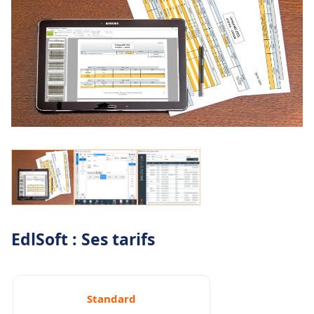
réparations à prévoir.
Ce document édité en PDF, est classé par
corps de métier (demande d’intervention,
ordre de service)
Une estimation chiffrée de ces travaux.
(Base de prix entièrement paramétrable)
Comparez les etats des lieux entrant et
sortant
rapidement
Profitez de la signature electronique
afin de
cloturer vos documents sur place
EdlSoft : Ses tarifs
Standard