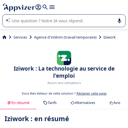
répondre (plusieurs lignes avec
shift + entrée
).
L'IA de Appvizer vous guide dans l'utilisation ou la sélection de
logiciel SaaS en entreprise.
Services
Agence d'intérim (travail temporaire)
Iziwork
Iziwork : La technologie au service de
l'emploi
Aucun avis utilisateurs
Vous êtes éditeur de cette solution ?
Réclamer cette page
En résumé
Tarifs
Alternatives
Avis
Iziwork : en résumé