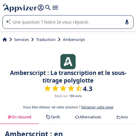
répondre (plusieurs lignes avec
shift + entrée
).
L'IA de Appvizer vous guide dans l'utilisation ou la sélection de
logiciel SaaS en entreprise.
Services
Traduction
Amberscript
Amberscript : La transcription et le sous-
titrage polyglotte
4.3
Basé sur
188 avis
Vous êtes éditeur de cette solution ?
Réclamer cette page
En résumé
Tarifs
Alternatives
Avis
Amberscript : en