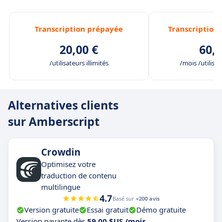
Transcription prépayée
Transcriptio
20,00 €
60,0
/utilisateurs illimités
/mois /utilisat
Alternatives clients
sur Amberscript
Crowdin
Optimisez votre
traduction de contenu
multilingue
4.7
Basé sur
+200 avis
Version gratuite
Essai gratuit
Démo gratuite
Version payante dès
59,00 $US /mois