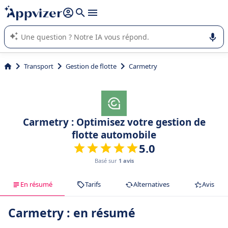
répondre (plusieurs lignes avec
shift + entrée
).
L'IA de Appvizer vous guide dans l'utilisation ou la sélection de
logiciel SaaS en entreprise.
Transport
Gestion de flotte
Carmetry
Carmetry : Optimisez votre gestion de
flotte automobile
5.0
Basé sur
1 avis
En résumé
Tarifs
Alternatives
Avis
Carmetry : en résumé