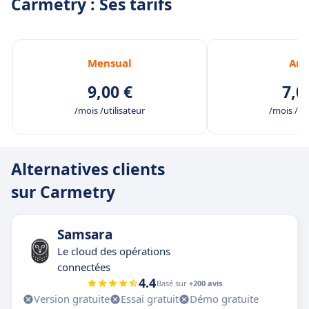
Carmetry : Ses tarifs
Mensual
Anu
9,00 €
7,0
/mois /utilisateur
/mois /uti
Alternatives clients
sur Carmetry
Samsara
Le cloud des opérations
connectées
4.4
Basé sur
+200 avis
Version gratuite
Essai gratuit
Démo gratuite