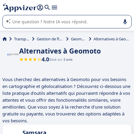
répondre (plusieurs lignes avec
shift + entrée
).
L'IA de Appvizer vous guide dans l'utilisation ou la sélection de
logiciel SaaS en entreprise.
Transport
Gestion de flotte
Geomoto
Alternatives à Geomoto
Alternatives à Geomoto
4.0
Basé sur
2 avis
Vous cherchez des alternatives à Geomoto pour vos besoins
en cartographie et géolocalisation ? Découvrez ci-dessous une
liste pratique d'outils alternatifs qui pourraient répondre à vos
attentes et vous offrir des fonctionnalités similaires, voire
améliorées. Que vous soyez à la recherche d'une solution
gratuite ou payante, vous trouverez des options adaptées à
vos besoins.
Samsara