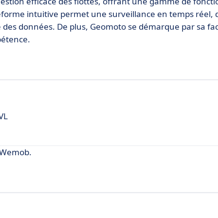
gestion efficace des flottes, offrant une gamme de foncti
eforme intuitive permet une surveillance en temps réel, 
e des données. De plus, Geomoto se démarque par sa faci
pétence.
AVL
à Wemob.