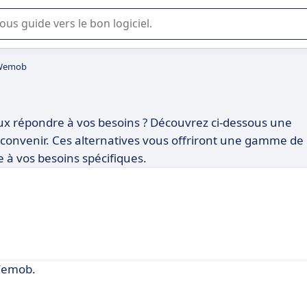
lisation ou la sélection de logiciel SaaS en entreprise.
 Wemob
x répondre à vos besoins ? Découvrez ci-dessous une
us convenir. Ces alternatives vous offriront une gamme de
 à vos besoins spécifiques.
Wemob.