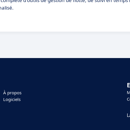
omplète d'outils de gestion de flotte, de suivi en temps 
alisé.
E
M
À propos
C
Logiciels
L