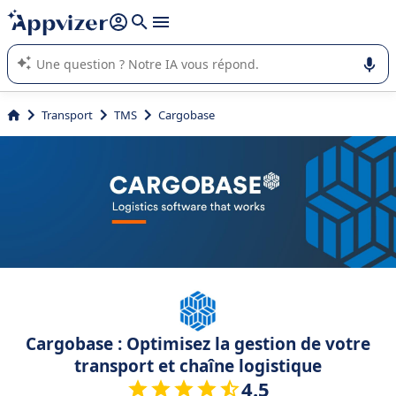
répondre (plusieurs lignes avec
shift + entrée
).
L'IA de Appvizer vous guide dans l'utilisation ou la sélection de
logiciel SaaS en entreprise.
Transport
TMS
Cargobase
Cargobase : Optimisez la gestion de votre
transport et chaîne logistique
4.5