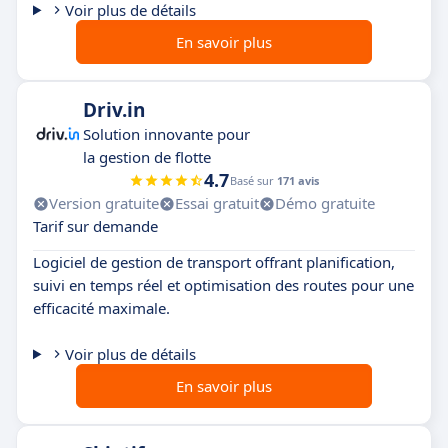
Voir plus de détails
Simplicité d'utilisation
: l’interface utilisateur
En savoir plus
de Cargobase est intuitive, vous permettant de
réduire le temps de formation et de vous
concentrer sur l'essentiel : l'optimisation de vos
Driv.in
processus logistiques.
Solution innovante pour
la gestion de flotte
Décisions basées sur des données précises
:
4.7
Basé sur
171 avis
grâce à ses outils d’analyse avancés, Cargobase
Version gratuite
Essai gratuit
Démo gratuite
vous aide à prendre des décisions stratégiques
Tarif sur demande
basées sur des données fiables et actualisées,
Logiciel de gestion de transport offrant planification,
contribuant ainsi à la croissance de votre
suivi en temps réel et optimisation des routes pour une
entreprise.
efficacité maximale.
Voir plus de détails
En savoir plus