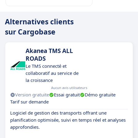
Optimisation des coûts
: en comparant les
tarifs spot et contractuels en temps réel,
Alternatives clients
Cargobase vous aide à trouver les meilleures
sur Cargobase
options tarifaires et à optimiser vos coûts de
transport.
Plateforme globale
: Cargobase prend en
Akanea TMS ALL
charge les fret et les expéditions à l’échelle
ROADS
mondiale, avec une intégration fluide pour les
Le TMS connecté et
entreprises opérant à l'international (par
collaboratif au service de
exemple à Singapour ou dans d'autres régions
la croissance
clés).
Aucun avis utilisateurs
Version gratuite
Essai gratuit
Démo gratuite
Solution flexible et évolutive
: Cargobase
Tarif sur demande
s’adapte à votre mode de fonctionnement et
Logiciel de gestion des transports offrant une
peut évoluer avec votre entreprise, en
planification optimisée, suivi en temps réel et analyses
intégrant des systèmes externes et en
approfondies.
s’ajustant à la croissance de vos opérations
logistiques.