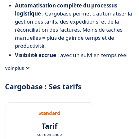
Automatisation complète du processus
logistique
: Cargobase permet d’automatiser la
gestion des tarifs, des expéditions, et de la
réconciliation des factures. Moins de tâches
manuelles = plus de gain de temps et de
productivité.
Visibilité accrue
: avec un suivi en temps réel
de toutes vos expéditions, Cargobase offre une
Voir plus
transparence totale. Vous savez où se trouve
chaque envoi, à tout moment, vous permettant
Cargobase : Ses tarifs
ainsi de réagir rapidement en cas de retard ou
de problème.
Réconciliation des factures automatisée
:
l'outil vérifie automatiquement la conformité
Standard
des factures avec les conditions du contrat,
Tarif
réduisant ainsi les erreurs humaines et les
sur demande
risques de surfacturation.