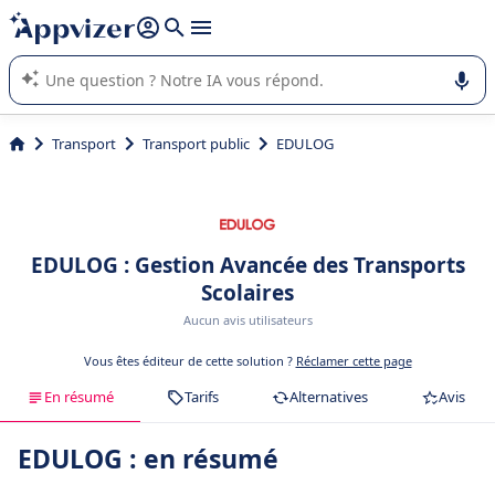
répondre (plusieurs lignes avec
shift + entrée
).
L'IA de Appvizer vous guide dans l'utilisation ou la sélection de
logiciel SaaS en entreprise.
Transport
Transport public
EDULOG
EDULOG : Gestion Avancée des Transports
Scolaires
Aucun avis utilisateurs
Vous êtes éditeur de cette solution ?
Réclamer cette page
En résumé
Tarifs
Alternatives
Avis
EDULOG : en résumé