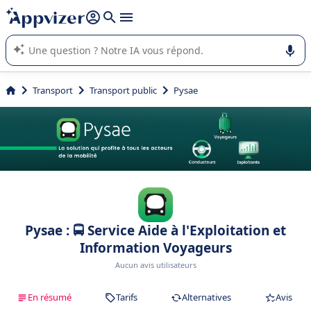
répondre (plusieurs lignes avec
shift + entrée
).
L'IA de Appvizer vous guide dans l'utilisation ou la sélection de
logiciel SaaS en entreprise.
Transport
Transport public
Pysae
Pysae : 🚍 Service Aide à l'Exploitation et
Information Voyageurs
Aucun avis utilisateurs
En résumé
Tarifs
Alternatives
Avis