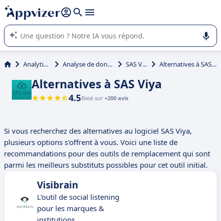
répondre (plusieurs lignes avec
shift + entrée
).
L'IA de Appvizer vous guide dans l'utilisation ou la sélection de
logiciel SaaS en entreprise.
Analytique
Analyse de données
SAS Viya
Alternatives à SAS Viya
Alternatives à SAS Viya
4.5
Basé sur
+200 avis
Si vous recherchez des alternatives au logiciel SAS Viya,
plusieurs options s'offrent à vous. Voici une liste de
recommandations pour des outils de remplacement qui sont
parmi les meilleurs substituts possibles pour cet outil initial.
Visibrain
L'outil de social listening
pour les marques &
institutions