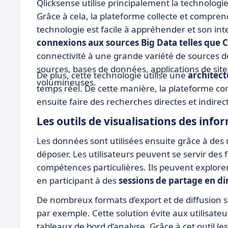
Qlicksense utilise principalement la technologi
Grâce à cela, la plateforme collecte et comprend
technologie est facile à appréhender et son int
connexions aux sources Big Data telles que 
connectivité à une grande variété de sources de
sources, bases de données, applications de sit
De plus, cette technologie utilise une
architec
volumineuses.
temps réel. De cette manière, la plateforme co
ensuite faire des recherches directes et indire
Les outils de visualisations des inf
Les données sont utilisées ensuite grâce à des r
déposer. Les utilisateurs peuvent se servir des 
compétences particulières. Ils peuvent explore
en participant à des
sessions de partage en di
De nombreux formats d’export et de diffusion s
par exemple. Cette solution évite aux utilisateur
tableaux de bord d’analyse. Grâce à cet outil l