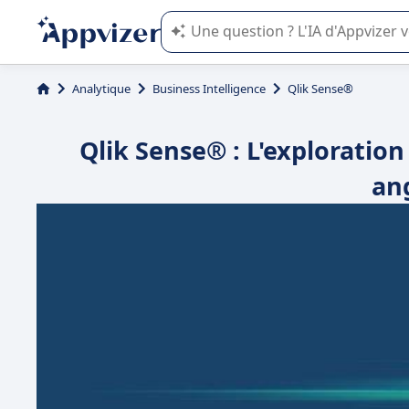
L'IA de Appvizer vous guide dans l'uti
Analytique
Business Intelligence
Qlik Sense®
Qlik Sense® : L'exploratio
an