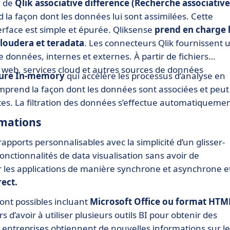
e de
Qlik associative difference (Recherche associative
 la façon dont les données lui sont assimilées. Cette
erface est simple et épurée. Qliksense
prend en charge 
Cloudera et teradata
. Les connecteurs Qlik fournissent 
 données, internes et externes. À partir de fichiers
e web, services cloud et autres sources de données
ture In-memory
qui accélère les processus d’analyse en
mprend la façon dont les données sont associées et peut
ctes. La filtration des données s’effectue automatiqueme
ormations
apports personnalisables avec la simplicité d’un glisser-
fonctionnalités de data visualisation sans avoir de
r les applications de manière synchrone et asynchrone e
rect.
ont possibles incluant
Microsoft Office ou format HTM
s d’avoir à utiliser plusieurs outils BI pour obtenir des
es entreprises obtiennent de nouvelles informations sur l