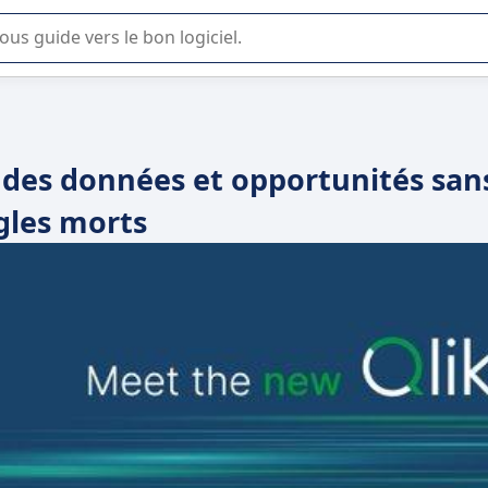
lisation ou la sélection de logiciel SaaS en entreprise.
n des données et opportunités san
gles morts