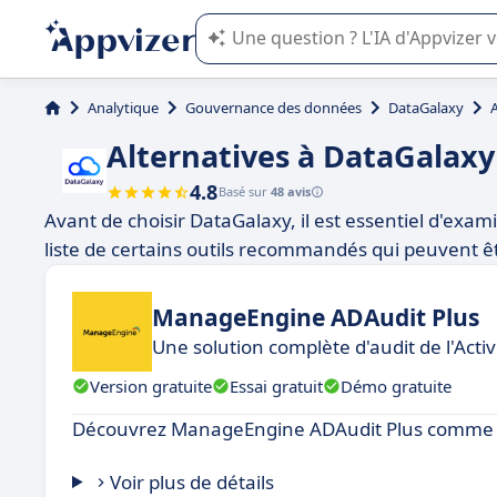
L'IA de Appvizer vous guide dans l'uti
Analytique
Gouvernance des données
DataGalaxy
Alternatives à DataGalaxy
4.8
Basé sur
48 avis
Avant de choisir DataGalaxy, il est essentiel d'exam
liste de certains outils recommandés qui peuvent ê
ManageEngine ADAudit Plus
Une solution complète d'audit de l'Acti
Version gratuite
Essai gratuit
Démo gratuite
Découvrez ManageEngine ADAudit Plus comme u
Voir plus de détails