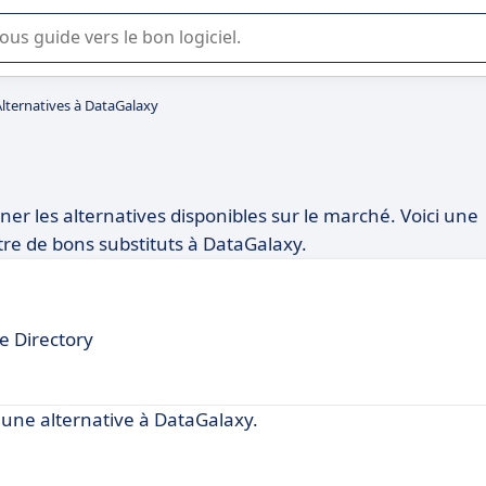
lisation ou la sélection de logiciel SaaS en entreprise.
Alternatives à DataGalaxy
iner les alternatives disponibles sur le marché. Voici une
tre de bons substituts à DataGalaxy.
ve Directory
ne alternative à DataGalaxy.