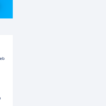
web
n