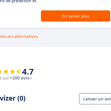
ns de prédiction et
En savoir plus
utes les alternatives
4.7
é sur
+200 avis
izer (0)
Laisser un avi