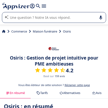
répondre (plusieurs lignes avec
shift + entrée
).
L'IA de Appvizer vous guide dans l'utilisation ou la sélection de
logiciel SaaS en entreprise.
Commerce
Maison funéraire
Osiris
Osiris : Gestion de projet intuitive pour
PME ambitieuses
4.2
Basé sur
159 avis
Vous êtes éditeur de cette solution ?
Réclamer cette page
En résumé
Tarifs
Alternatives
Avis
Osiris : en résumé