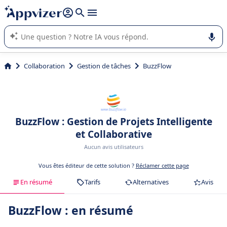
répondre (plusieurs lignes avec
shift + entrée
).
L'IA de Appvizer vous guide dans l'utilisation ou la sélection de
logiciel SaaS en entreprise.
Collaboration
Gestion de tâches
BuzzFlow
BuzzFlow : Gestion de Projets Intelligente
et Collaborative
Aucun avis utilisateurs
Vous êtes éditeur de cette solution ?
Réclamer cette page
En résumé
Tarifs
Alternatives
Avis
BuzzFlow : en résumé