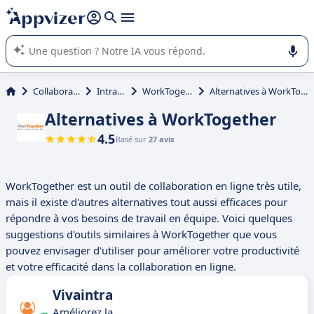
répondre (plusieurs lignes avec
shift + entrée
).
L'IA de Appvizer vous guide dans l'utilisation ou la sélection de
logiciel SaaS en entreprise.
Collaboration
Intranet
WorkTogether
Alternatives à WorkTogether
Alternatives à WorkTogether
4.5
Basé sur
27 avis
WorkTogether est un outil de collaboration en ligne très utile,
mais il existe d'autres alternatives tout aussi efficaces pour
répondre à vos besoins de travail en équipe. Voici quelques
suggestions d'outils similaires à WorkTogether que vous
pouvez envisager d'utiliser pour améliorer votre productivité
et votre efficacité dans la collaboration en ligne.
Vivaintra
Améliorez la