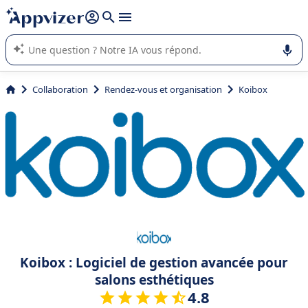
répondre (plusieurs lignes avec
shift + entrée
).
L'IA de Appvizer vous guide dans l'utilisation ou la sélection de
logiciel SaaS en entreprise.
Collaboration
Rendez-vous et organisation
Koibox
Koibox : Logiciel de gestion avancée pour
salons esthétiques
4.8