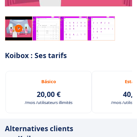
Koibox : Ses tarifs
Básico
Está
20,00 €
40,0
/mois /utilisateurs illimités
/mois /utilisat
Alternatives clients