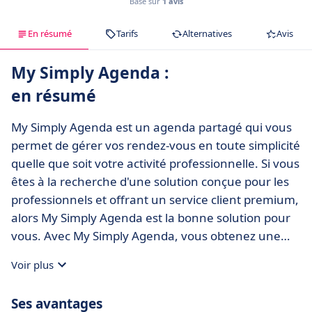
Basé sur
1 avis
En résumé
Tarifs
Alternatives
Avis
My Simply Agenda :
en résumé
My Simply Agenda est un agenda partagé qui vous
permet de gérer vos rendez-vous en toute simplicité
quelle que soit votre activité professionnelle. Si vous
êtes à la recherche d'une solution conçue pour les
professionnels et offrant un service client premium,
alors My Simply Agenda est la bonne solution pour
vous. Avec My Simply Agenda, vous obtenez une
page de réservation en ligne, des rappels SMS et
Voir plus
Emails, des tableaux de bord, le paiement en ligne
et de nombreuses autres fonctionnalités. 30 jours
Ses avantages
d'essaie gratuit sans engagement.