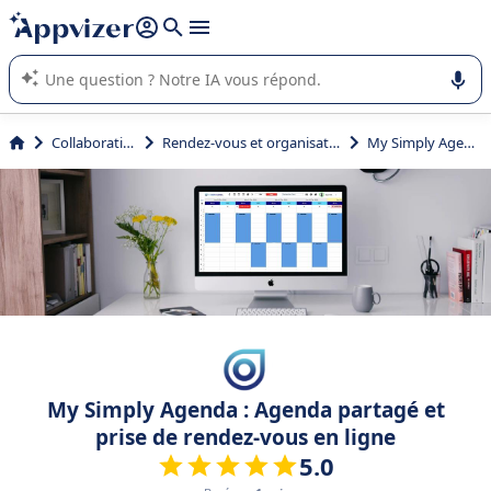
répondre (plusieurs lignes avec
shift + entrée
).
L'IA de Appvizer vous guide dans l'utilisation ou la sélection de
logiciel SaaS en entreprise.
Collaboration
Rendez-vous et organisation
My Simply Agenda
My Simply Agenda : Agenda partagé et
prise de rendez-vous en ligne
5.0