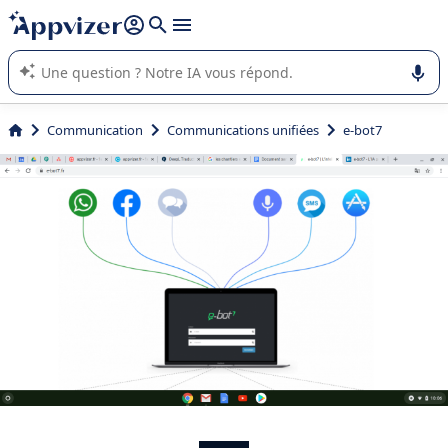
répondre (plusieurs lignes avec
shift + entrée
).
L'IA de Appvizer vous guide dans l'utilisation ou la sélection de
logiciel SaaS en entreprise.
Communication
Communications unifiées
e-bot7