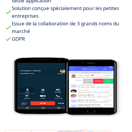
seule application
coupure. Avec Spoka il n’est plus nécessaire
Solution conçue spécialement pour les petites
d’être une grande entreprise pour en avoir
entreprises
l’allure.
Issue de la collaboration de 3 grands noms du
Aucun versement initial,
aucun engagement
marché
sur le long terme. Solution modulaire et flexible,
GDPR
Spoka s’adapte aux évolutions de votre
entreprise et de votre budget. Restez libre !
Opérationnel en quelques clics
. Créez votre
compte, choisissez votre numéro et démarrez
immédiatement. Ne perdez plus de temps.
La garantie des
grands acteurs du marché
. Le
partenariat avec Arkadin, le groupe NTT et
Cisco, trois grands noms des télécoms, de l’IT et
des réseaux, vous apporte sécurité, fiabilité et
efficacité.