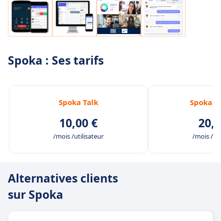
Spoka : Ses tarifs
Spoka Talk
Spoka C
10,00 €
20,0
/mois /utilisateur
/mois /uti
Alternatives clients
sur Spoka