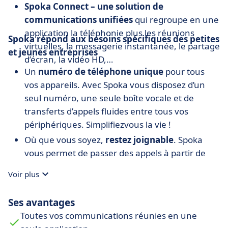
Spoka Connect – une solution de
communications unifiées
qui regroupe en une
application la téléphonie plus les réunions
Spoka répond aux besoins spécifiques des petites
virtuelles, la messagerie instantanée, le partage
et jeunes entreprises
d’écran, la vidéo HD,…
Un
numéro de téléphone unique
pour tous
vos appareils. Avec Spoka vous disposez d’un
seul numéro, une seule boîte vocale et de
transferts d’appels fluides entre tous vos
périphériques. Simplifiezvous la vie !
Où que vous soyez,
restez joignable
. Spoka
vous permet de passer des appels à partir de
votre téléphone fixe, votre mobile, votre
Voir plus
ordinateur ou votre tablette. Ne ratez plus
aucune opportunité business !
Ses avantages
Misez sur
la qualité
. Faites forte impression
Toutes vos communications réunies en une
avec une communication nette, claire et sans