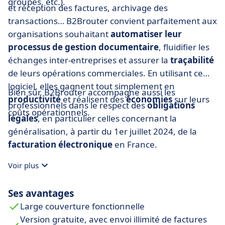
groupes, etc.).
et réception des factures, archivage des
transactions… B2Brouter convient parfaitement aux
organisations souhaitant
automatiser leur
processus de gestion documentaire
, fluidifier les
échanges inter-entreprises et assurer la
traçabilité
de leurs opérations commerciales. En utilisant ce
logiciel, elles gagnent tout simplement en
Bien sûr, B2Brouter accompagne aussi les
productivité
et réalisent des
économies
sur leurs
professionnels dans le respect des
obligations
coûts opérationnels.
légales
, en particulier celles concernant la
généralisation, à partir du 1er juillet 2024, de la
facturation électronique
en France.
Voir plus
Ses avantages
Large couverture fonctionnelle
Version gratuite, avec envoi illimité de factures