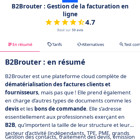
B2Brouter : Gestion de la facturation en
ligne
4.7
Basé sur
59 avis
En résumé
Tarifs
Alternatives
Test com
B2Brouter : en résumé
B2Brouter est une plateforme cloud complète de
dématérialisation des factures clients et
fournisseurs
, mais pas que ! Elle prend également
en charge d’autres types de documents comme les
devis
et les
bons de commande
. Elle s’adresse
essentiellement aux professionnels exerçant en
B2B
, qu’importent la taille de leur structure et leur
secteur d’activité (indépendants, TPE, PME, grands
Gestion des contacts, traitement des devis, émission