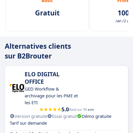
Basic
Profes
Gratuit
100,
/an /2 uti
Alternatives clients
sur B2Brouter
ELO DIGITAL
OFFICE
GED Workflow &
archivage pour les PME et
les ETI
5.0
Basé sur
11 avis
Version gratuite
Essai gratuit
Démo gratuite
Tarif sur demande