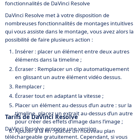
fonctionnalités de DaVinci Resolve
DaVinci Resolve met à votre disposition de
nombreuses fonctionnalités de montages intuitives
qui vous assiste dans le montage, vous avez alors la
possibilité de faire plusieurs action :
Insérer : placer un élément entre deux autres
éléments dans la timeline ;
Écraser : Remplacer un clip automatiquement
en glissant un autre élément vidéo dessus.
Remplacer ;
Écraser tout en adaptant la vitesse ;
Placer un élément au-dessus d’un autre : sur la
timeline, placez un extrait au-dessus d’un autre
Tarifs de DaVinci Resolve
pour créer des effets d’image dans l’image ;
DaVinci Resolve propose une version
Ajouter à la fin : placez un nouveau plan
téléchargeable gratuitement. Cependant, si vous