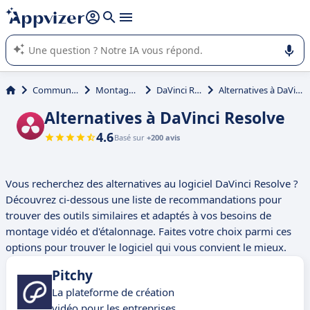
répondre (plusieurs lignes avec
shift + entrée
).
L'IA de Appvizer vous guide dans l'utilisation ou la sélection de
logiciel SaaS en entreprise.
Communication
Montage video
DaVinci Resolve
Alternatives à DaVinci Resolve
Alternatives à DaVinci Resolve
4.6
Basé sur
+200 avis
Vous recherchez des alternatives au logiciel DaVinci Resolve ?
Découvrez ci-dessous une liste de recommandations pour
trouver des outils similaires et adaptés à vos besoins de
montage vidéo et d'étalonnage. Faites votre choix parmi ces
options pour trouver le logiciel qui vous convient le mieux.
Pitchy
La plateforme de création
vidéo pour les entreprises