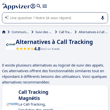
répondre (plusieurs lignes avec
shift + entrée
).
L'IA de Appvizer vous guide dans l'utilisation ou la sélection de
logiciel SaaS en entreprise.
Communication
Suivi des appels
Call Tracking
Alternatives à Call Tracking
Alternatives à Call Tracking
4.8
Basé sur
6 avis
Il existe plusieurs alternatives au logiciel de suivi des appels.
Ces alternatives offrent des fonctionnalités similaires tout en
répondant à différents besoins des utilisateurs. Voici quelques
alternatives recommandées:
Call Tracking
Magnétis
Le Call-Tracking,
l'analytics des appels