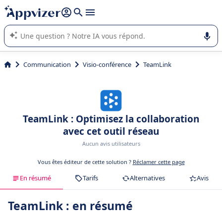
répondre (plusieurs lignes avec
shift + entrée
).
L'IA de Appvizer vous guide dans l'utilisation ou la sélection de
logiciel SaaS en entreprise.
Communication
Visio-conférence
TeamLink
TeamLink : Optimisez la collaboration
avec cet outil réseau
Aucun avis utilisateurs
Vous êtes éditeur de cette solution ?
Réclamer cette page
En résumé
Tarifs
Alternatives
Avis
TeamLink : en résumé