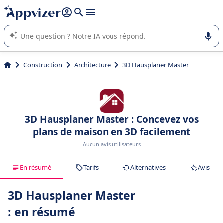
répondre (plusieurs lignes avec
shift + entrée
).
L'IA de Appvizer vous guide dans l'utilisation ou la sélection de
logiciel SaaS en entreprise.
Construction
Architecture
3D Hausplaner Master
3D Hausplaner Master : Concevez vos
plans de maison en 3D facilement
Aucun avis utilisateurs
En résumé
Tarifs
Alternatives
Avis
3D Hausplaner Master
: en résumé