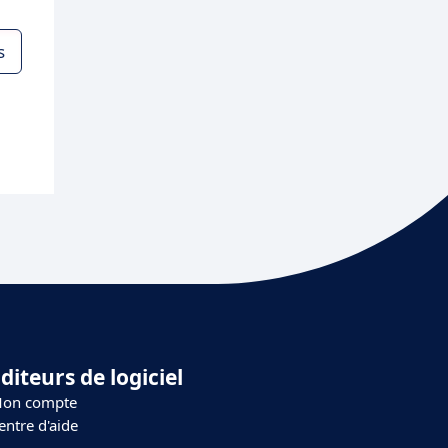
s
diteurs de logiciel
on compte
entre d'aide