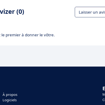
izer (0)
Laisser un avi
 le premier à donner le vôtre.
E
M
À propos
C
Logiciels