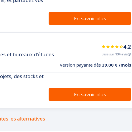
ns, et partagez vos
En savoir plus
4.2
ctes et bureaux d'études
Basé sur
134 avis
Version payante dès
39,00 € /mois
jets, des stocks et
En savoir plus
utes les alternatives