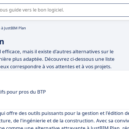
lisation ou la sélection de logiciel SaaS en entreprise.
s à JustBIM Plan
an
efficace, mais il existe d'autres alternatives sur le
ère plus adaptée. Découvrez ci-dessous une liste
mieux correspondre à vos attentes et à vos projets.
ifs pour pros du BTP
i offre des outils puissants pour la gestion et l'édition
e, de l'ingénierie et de la construction. Avec sa convivi
ne comme une alternative attrayante à JustBIM Plan, ré