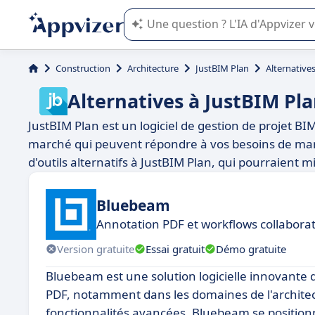
L'IA de Appvizer vous guide dans l'uti
Construction
Architecture
JustBIM Plan
Alternative
Alternatives à JustBIM Pl
JustBIM Plan est un logiciel de gestion de projet BIM 
marché qui peuvent répondre à vos besoins de mani
d'outils alternatifs à JustBIM Plan, qui pourraient 
Bluebeam
Annotation PDF et workflows collaborat
Version gratuite
Essai gratuit
Démo gratuite
Bluebeam est une solution logicielle innovante qu
PDF, notamment dans les domaines de l'architectur
fonctionnalités avancées, Bluebeam se position