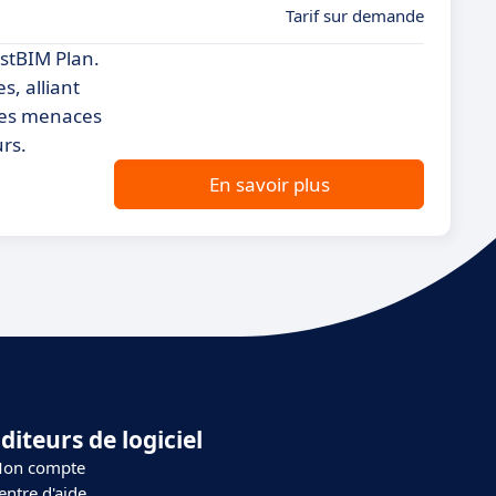
Tarif sur demande
ustBIM Plan.
s, alliant
 des menaces
urs.
En savoir plus
diteurs de logiciel
on compte
entre d'aide