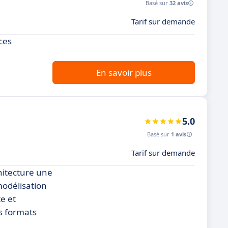
Basé sur
32 avis
Tarif sur demande
ces
En savoir plus
5.0
Basé sur
1 avis
Tarif sur demande
chitecture une
modélisation
e et
rs formats