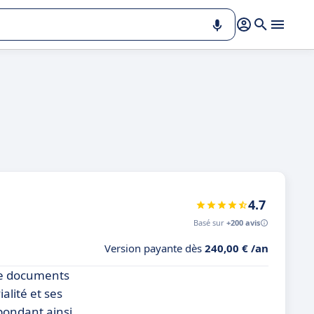
4.7
Basé sur
+200 avis
Version payante dès
240,00 € /an
 de documents
alité et ses
pondant ainsi