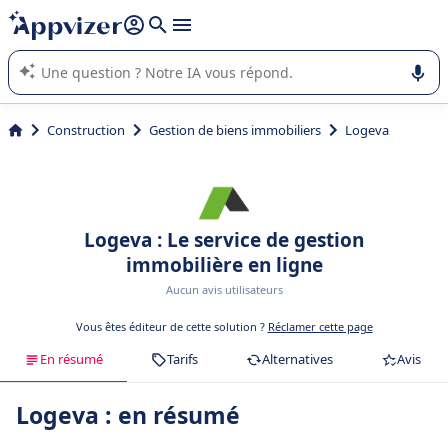
répondre (plusieurs lignes avec
shift + entrée
).
L'IA de Appvizer vous guide dans l'utilisation ou la sélection de
logiciel SaaS en entreprise.
Construction
Gestion de biens immobiliers
Logeva
Logeva : Le service de gestion
immobilière en ligne
Aucun avis utilisateurs
Vous êtes éditeur de cette solution ?
Réclamer cette page
En résumé
Tarifs
Alternatives
Avis
Logeva : en résumé