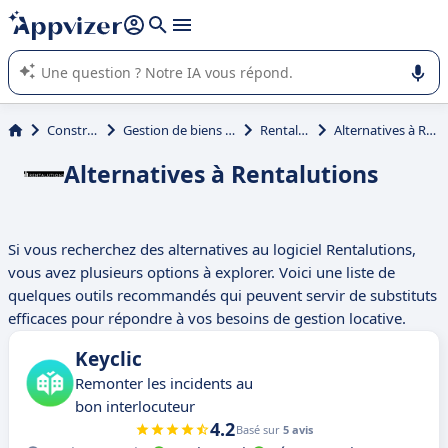
répondre (plusieurs lignes avec
shift + entrée
).
L'IA de Appvizer vous guide dans l'utilisation ou la sélection de
logiciel SaaS en entreprise.
Construction
Gestion de biens immobiliers
Rentalutions
Alternatives à Rentalutions
Alternatives à Rentalutions
Si vous recherchez des alternatives au logiciel Rentalutions,
vous avez plusieurs options à explorer. Voici une liste de
quelques outils recommandés qui peuvent servir de substituts
efficaces pour répondre à vos besoins de gestion locative.
Keyclic
Remonter les incidents au
bon interlocuteur
4.2
Basé sur
5 avis