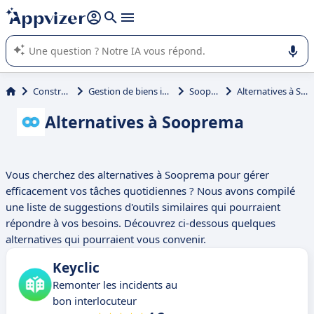
répondre (plusieurs lignes avec
shift + entrée
).
L'IA de Appvizer vous guide dans l'utilisation ou la sélection de
logiciel SaaS en entreprise.
Construction
Gestion de biens immobiliers
Sooprema
Alternatives à Sooprema
Alternatives à Sooprema
Vous cherchez des alternatives à Sooprema pour gérer
efficacement vos tâches quotidiennes ? Nous avons compilé
une liste de suggestions d'outils similaires qui pourraient
répondre à vos besoins. Découvrez ci-dessous quelques
alternatives qui pourraient vous convenir.
Keyclic
Remonter les incidents au
bon interlocuteur