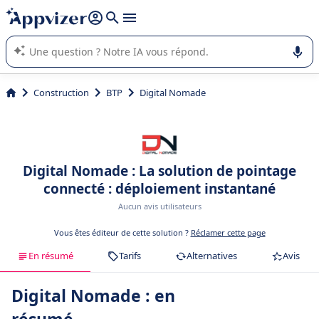
répondre (plusieurs lignes avec
shift + entrée
).
L'IA de Appvizer vous guide dans l'utilisation ou la sélection de
logiciel SaaS en entreprise.
Construction
BTP
Digital Nomade
Digital Nomade : La solution de pointage
connecté : déploiement instantané
Aucun avis utilisateurs
Vous êtes éditeur de cette solution ?
Réclamer cette page
En résumé
Tarifs
Alternatives
Avis
Digital Nomade : en