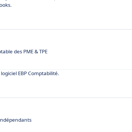
ooks.
ptable des PME & TPE
logiciel EBP Comptabilité.
s indépendants