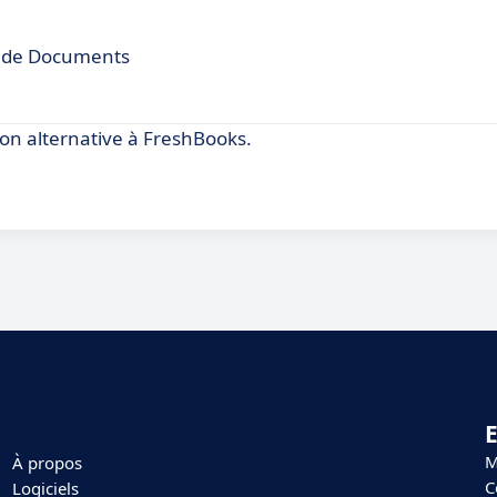
te de Documents
n alternative à FreshBooks.
E
M
À propos
C
Logiciels