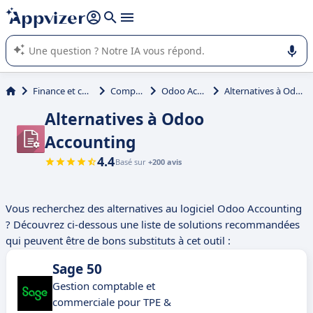
répondre (plusieurs lignes avec
shift + entrée
).
L'IA de Appvizer vous guide dans l'utilisation ou la sélection de
logiciel SaaS en entreprise.
Finance et comptabilité
Comptabilité
Odoo Accounting
Alternatives à Odoo Accounting
Alternatives à Odoo
Accounting
4.4
Basé sur
+200 avis
Vous recherchez des alternatives au logiciel Odoo Accounting
? Découvrez ci-dessous une liste de solutions recommandées
qui peuvent être de bons substituts à cet outil :
Sage 50
Gestion comptable et
commerciale pour TPE &