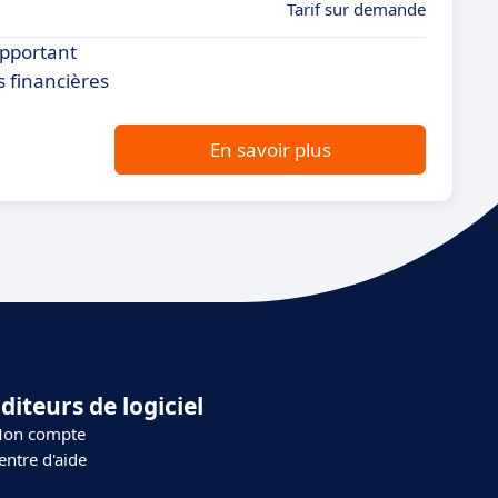
Tarif sur demande
apportant
s financières
En savoir plus
diteurs de logiciel
on compte
entre d'aide