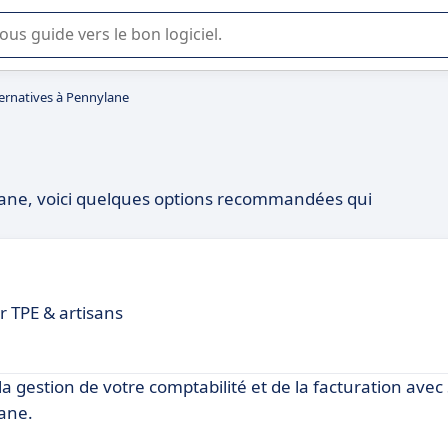
lisation ou la sélection de logiciel SaaS en entreprise.
ternatives à Pennylane
ylane, voici quelques options recommandées qui
 TPE & artisans
a gestion de votre comptabilité et de la facturation avec
ane.