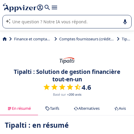
répondre (plusieurs lignes avec
shift + entrée
).
L'IA de Appvizer vous guide dans l'utilisation ou la sélection de
logiciel SaaS en entreprise.
Finance et comptabilité
Comptes fournisseurs (créditeurs)
Tipalti
Tipalti : Solution de gestion financière
tout-en-un
4.6
Basé sur
+200 avis
En résumé
Tarifs
Alternatives
Avis
Tipalti : en résumé